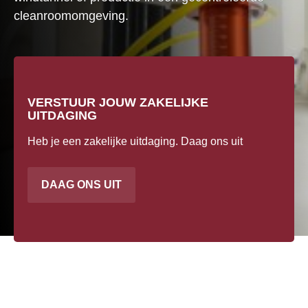
B
cleanroomomgeving.
c
P
S
C
VERSTUUR JOUW ZAKELIJKE
T
UITDAGING
Heb je een zakelijke uitdaging. Daag ons uit
DAAG ONS UIT