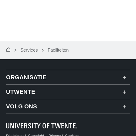
Services
Faciliteiten
ORGANISATIE
Strategic Business Development
UTWENTE
Contact
VOLG ONS
Route & Plattegrond
Facebook
People Pages (telefoongids)
Instagram