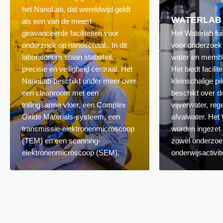
het NanoLab, dat wereldwijd geldt
WATERLAB
als een van de meest
geavanceerde faciliteiten voor
Het Waterlab fun
onderzoek op nanoschaal.. In dit
voor onderzoek 
laboratorium staan stabiliteit,
water en membr
precisie en veiligheid centraal. Het
Het biedt facilit
NanoLab beschikt onder meer over
kleinschalige pi
een cleanroom met een
beschikt over dr
trillingsarme vloer, een Complex
vijverwater, re
Oxide Materials-systeem, een
afvalwater. Het 
transmissie-elektronenmicroscoop
worden ingezet
(TEM) en een scanning-
zowel onderzoe
elektronenmicroscoop (SEM).
onderwijsactivit