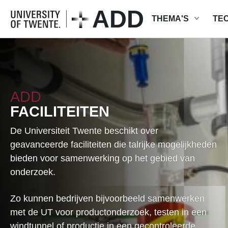
ADD
THEMA'S
TE
Gezondheid
A
e
Safety & Security
NAAR HOOFDINHOUD
I
Klimaat
ADD
Q
Chiptechnologie
T
FACILITEITEN
C
De Universiteit Twente beschikt over
O
geavanceerde faciliteiten die talrijke mogelijkheden
e
bieden voor samenwerking op het gebied van
f
onderzoek.
M
O
Zo kunnen bedrijven bijvoorbeeld samenwerken
met de UT voor productonderzoek, testen in een
E
windtunnel of productie in een gecontroleerde